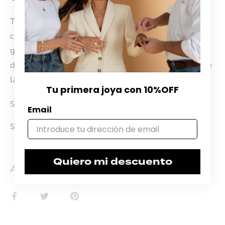
Todos nuestros productos cuentan con 30 días de
cambio desde el momento de la compra. Ofrecemos
garantía por materiales y 60 días de garantía por
desperfectos de fábrica. El ticket se adjunta dentro de
la bolsa.
Tu primera joya con 10%OFF
SKU: EZACP02
Email
SKU:
1299-0
Quiero mi descuento
Anterior
/
Siguiente
Compartir
Tuitear
Hacer
pin