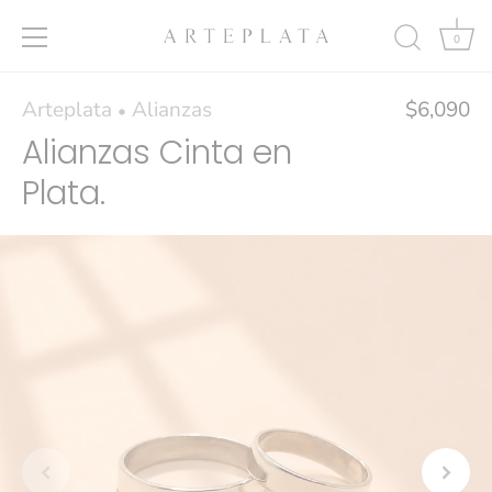
0
Ir
Arteplata
Alianzas
$6,090
•
al
Alianzas Cinta en
contenido
Plata.