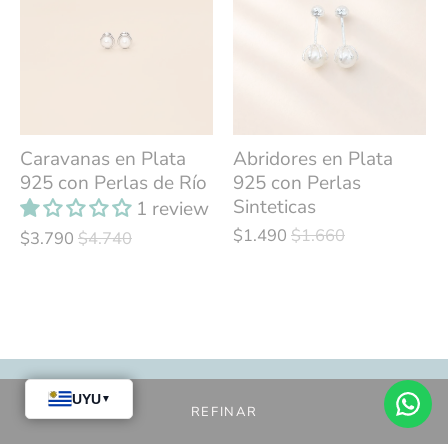
Caravanas en Plata
Abridores en Plata
925 con Perlas de Río
925 con Perlas
Sinteticas
1 review
$1.490
$1.660
$3.790
$4.740
Links de interés
REFINAR
Sobre Nosotros