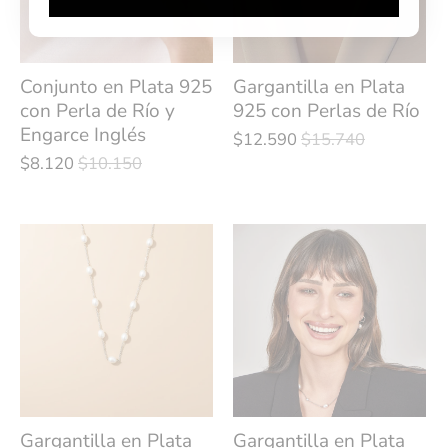
Conjunto en Plata 925
Gargantilla en Plata
con Perla de Río y
925 con Perlas de Río
Engarce Inglés
$12.590
$15.740
$8.120
$10.150
Gargantilla en Plata
Gargantilla en Plata