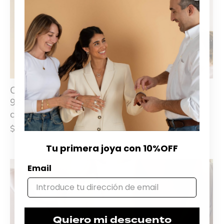
Caravanas en Plata
Caravanas en Plata
925 y Perlas de Río
925 y Perlas de Río
con Circonias
con Circonias
$7.490
$9.360
$5.690
$7.110
Tu primera joya con 10%OFF
Email
Quiero mi descuento