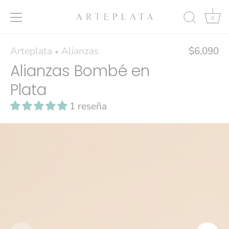
0
Ir
Arteplata
Alianzas
$6,090
•
al
Alianzas Bombé en
contenido
Plata
1 reseña