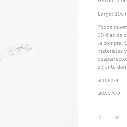
Ancho:
2m
Largo:
19c
Todos nuest
30 días de 
la compra. 
materiales y
desperfectos
adjunta dent
SKU: E274
SKU:
976-0
Compartir
Tui