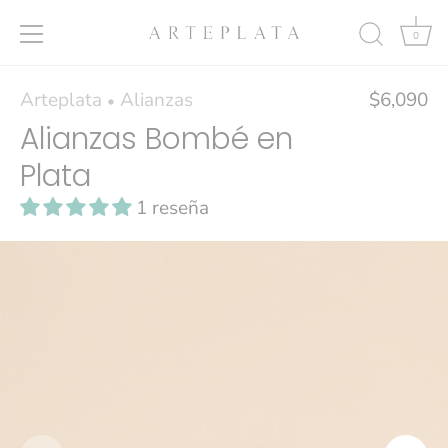
0
Ir
Arteplata
Alianzas
$6,090
•
al
Alianzas Bombé en
contenido
Plata
1 reseña