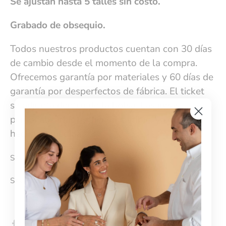
Se ajustan hasta 5 talles sin costo.
Grabado de obsequio.
Todos nuestros productos cuentan con 30 días
de cambio desde el momento de la compra.
Ofrecemos garantía por materiales y 60 días de
garantía por desperfectos de fábrica. El ticket
se adjunta dentro de la bolsa. Las joyas
personalizadas no tienen cambio, ya que son
hechas a medida.
SKU: EZAP02
SKU:
1308-0
Compartir
Tuitear
Hacer