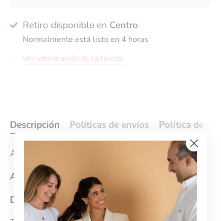
Retiro disponible en
Centro
Normalmente está listo en 4 horas
Ver información de la tienda
Descripción
Políticas de envíos
Política de Ca
Aros en Oro 10K
Ancho:
3 mm
Diámetro del aro:
4cm