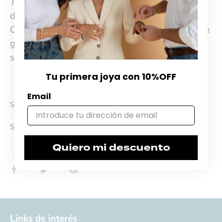
Todos nuestros productos cuentan con 30 días
de cambio desde el momento de la compra.
Ofrecemos garantía por materiales y 60 días de
garantía por desperfectos de fábrica. El billete
se adjunta dentro de la bolsa.
Tu primera joya con 10%OFF
Email
SKU: DT38102020
SKU:
652-0
Quiero mi descuento
Compartir
Tuitear
Hacer
pin
Links de interés