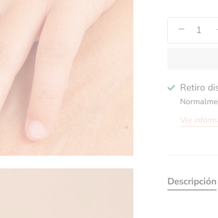
−
Retiro d
Normalment
Ver inform
Descripción