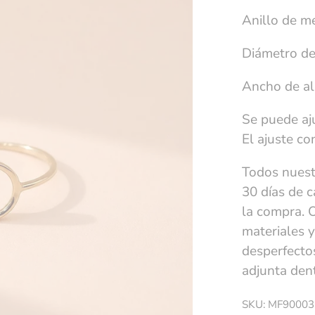
Anillo de m
Diámetro de
Ancho de a
Se puede aju
El ajuste c
Todos nuest
30 días de 
la compra. 
materiales y
desperfectos
adjunta dent
SKU: MF90003