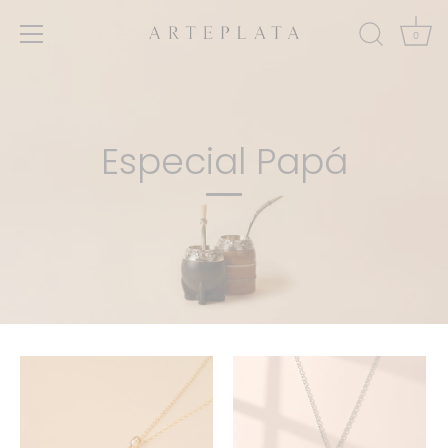
Ir
al
0
contenido
Especial Papá