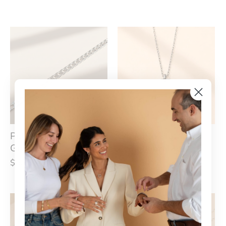
Pulsera en Plata 925
Conjunto Plata 925
Grumet
Personalizable
$5.650
$7.060
$12.180
$15.050