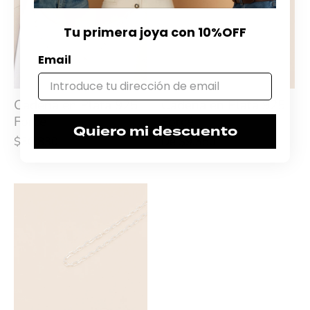
Tu primera joya con 10%OFF
Email
Cadena en Plata 925
Cadena en Plata 925
Forcé
Forcé
Quiero mi descuento
$30.830
$38.540
De
$9.350
$11.690