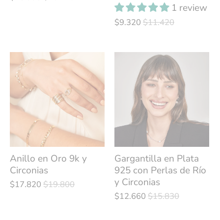
1 review
$9.320
$11.420
Anillo en Oro 9k y
Gargantilla en Plata
Circonias
925 con Perlas de Río
y Circonias
$17.820
$19.800
$12.660
$15.830