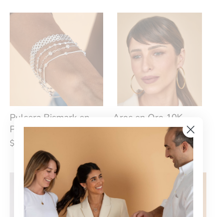
Pulsera Bismark en
Aros en Oro 10K
Plata 925
$39.200
$43.560
$9.790
$9.990