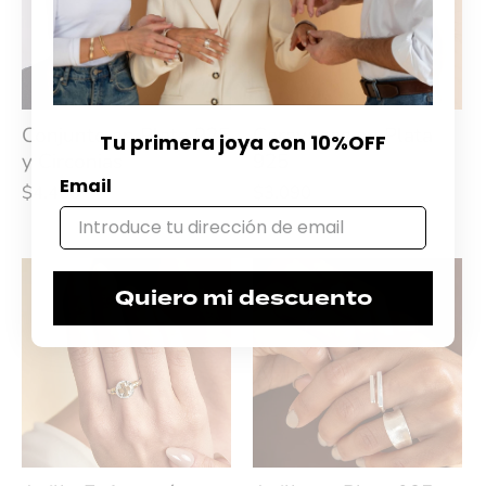
Conjunto en Plata 925
Caravanas en Plata
Tu primera joya con 10%OFF
y Circonias
925
Email
$4.460
$5.570
$3.090
$3.860
Quiero mi descuento