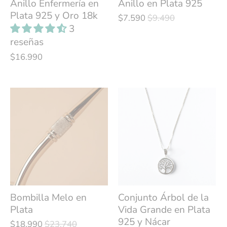
Anillo Enfermería en
Anillo en Plata 925
Plata 925 y Oro 18k
$7.590
$9.490
3
reseñas
$16.990
Bombilla Melo en
Conjunto Árbol de la
Plata
Vida Grande en Plata
925 y Nácar
$18.990
$23.740