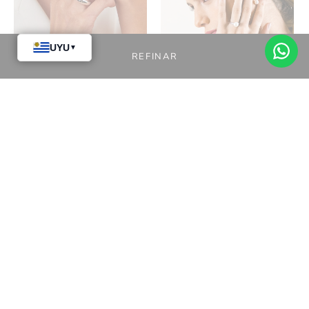
REFINAR
Anillo en Plata 925
Caravanas en Plata
925 y Perlas de Río
$9.470
$11.840
con Circonias
$5.690
$7.110