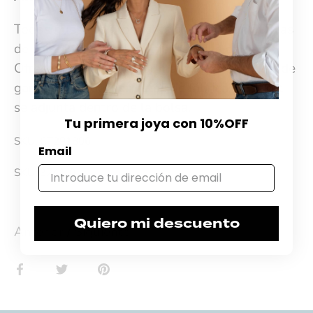
Todos nuestros productos cuentan con 30 días
de cambio desde el momento de la compra.
Ofrecemos garantía por materiales y 60 días de
garantía por desperfectos de fábrica. El ticket
se adjunta dentro de la bolsa.
Tu primera joya con 10%OFF
SKU: CT291806
Email
SKU:
3741-0
Quiero mi descuento
Anterior
/
Siguiente
Compartir
Tuitear
Hacer
pin