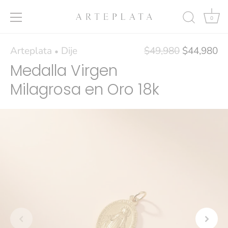
0
Ir
Arteplata
Dije
$49,980
$44,980
•
al
Medalla Virgen
contenido
Milagrosa en Oro 18k