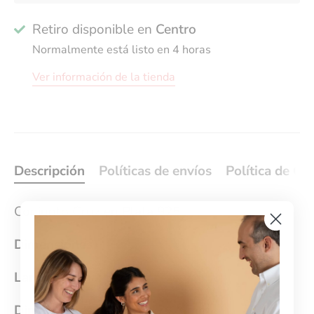
Retiro disponible en
Centro
Normalmente está listo en 4 horas
Ver información de la tienda
Descripción
Políticas de envíos
Política de Ca
Conjunto Cruz en Plata 925
Dimensiones
Largo Cadena:
50cm
Dimensiones del Dije:
17x26mm