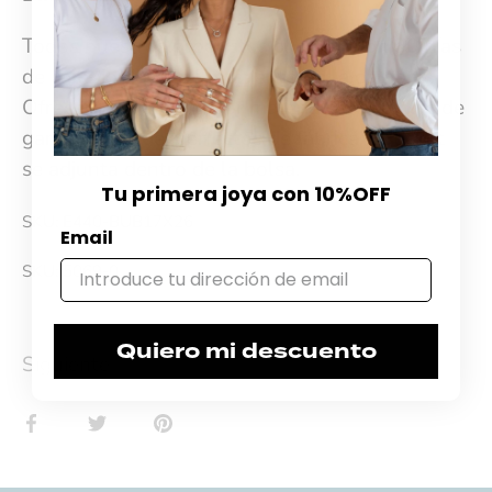
Todos nuestros productos cuentan con 30 días
de cambio desde el momento de la compra.
Ofrecemos garantía por materiales y 60 días de
garantía por desperfectos de fábrica. El ticket
se adjunta dentro de la bolsa.
Tu primera joya con 10%OFF
SKU: E440-BUB17X26
Email
SKU:
5069-0
Quiero mi descuento
Siguiente
Compartir
Tuitear
Hacer
pin