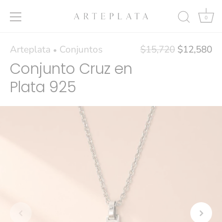
0
Ir
Arteplata
Conjuntos
$15,720
$12,580
•
al
Conjunto Cruz en
contenido
Plata 925